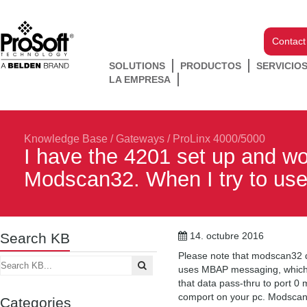
Contact
SOLUTIONS
PRODUCTOS
SERVICIO
LA EMPRESA
Knowledge Base
/
Gateways
/
ProLinx 4000/5000
I have the 4201 set up and wo
Modscan32. When I try to use 
Search KB
14. octubre 2016
Please note that modscan32
uses MBAP messaging, which i
that data pass-thru to port 0
comport on your pc. Modscan32
Categories