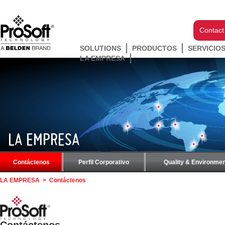
Contact
SOLUTIONS
PRODUCTOS
SERVICIO
LA EMPRESA
LA EMPRESA
Contáctenos
Perfil Corporativo
Quality & Environmen
LA EMPRESA
>
Contáctenos