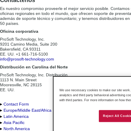
Contáctenos
Es nuestro compromiso proveerle el mejor servicio posible. Contamos
oficinas regionales en todo el mundo, que ofrecen soporte de preventa
además de soporte técnico y comunitario; y tenemos distribuidores e
50 países.
Oficina corporativa
ProSoft Technology, Inc.
9201 Camino Media, Suite 200
Bakersfield, CA 93311
EE. UU. +1 661-716-5100
info@prosoft-technology.com
Distribución en Carolina del Norte
ProSoft Technology, Inc. Distribución
1113 N. Main Street
Mooresville, NC 28115
EE. UU.
We use necessary cookies to make our site work. B
analytics and third party behavioral advertising co
with third parties. For more information on how th
Contact Form
Europe/Middle East/Africa
Reject All Cooki
Latin America
Asia Pacific
North America