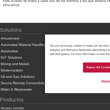
Esté al tanto de todos y cada uno de los eventos a los que asistirá 
ofrecemos.
Solutions
Amusement
Automated Material Handling
We use necessary cookies to make our site work. B
analytics and third party behavioral advertising co
Automotive
with third parties. For more information on how th
IIoT Solutions
Mining and Metals
Reject All Cooki
Modernization
Oil and Gas Solutions
Manag
Secure Remote Connectivity
Water & Wastewater
Productos
Acceso remoto