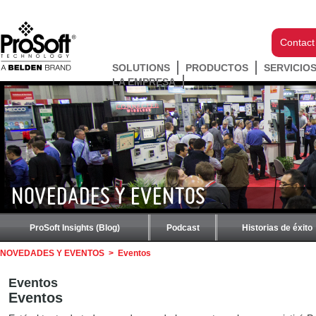
Contact
SOLUTIONS
PRODUCTOS
SERVICIO
LA EMPRESA
NOVEDADES Y EVENTOS
ProSoft Insights (Blog)
Podcast
Historias de éxito
NOVEDADES Y EVENTOS
>
Eventos
Eventos
Eventos