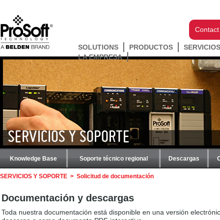
Contact
SOLUTIONS
PRODUCTOS
SERVICIO
LA EMPRESA
SERVICIOS Y SOPORTE
Knowledge Base
Soporte técnico regional
Descargas
SERVICIOS Y SOPORTE
>
Solicitud de documentación
Documentación y descargas
Toda nuestra documentación está disponible en una versión electrón