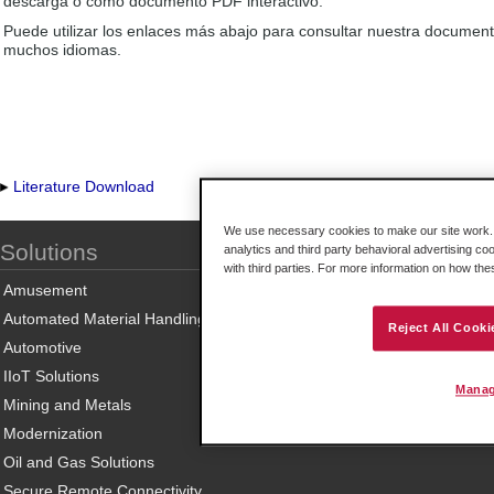
descarga o como documento PDF interactivo.
Puede utilizar los enlaces más abajo para consultar nuestra documen
muchos idiomas.
Literature Download
We use necessary cookies to make our site work. B
Solutions
analytics and third party behavioral advertising co
with third parties. For more information on how th
Amusement
Automated Material Handling
Reject All Cooki
Automotive
IIoT Solutions
Manag
Mining and Metals
Modernization
Oil and Gas Solutions
Secure Remote Connectivity