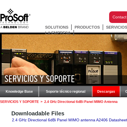
Contact
SOLUTIONS
PRODUCTOS
SERVICIO
LA EMPRESA
SERVICIOS Y SOPORTE
Knowledge Base
Soporte técnico regional
Descargas
SERVICIOS Y SOPORTE
>
2.4 GHz Directional 6dBi Panel MIMO Antenna
Downloadable Files
2.4 GHz Directional 6dBi Panel MIMO antenna A2406 Datashee