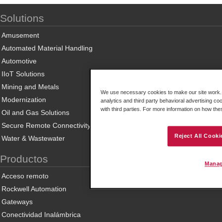
Solutions
Amusement
Automated Material Handling
Automotive
IIoT Solutions
Mining and Metals
We use necessary cookies to make our site work. B
Modernization
analytics and third party behavioral advertising co
with third parties. For more information on how th
Oil and Gas Solutions
Secure Remote Connectivity
Reject All Cooki
Water & Wastewater
Productos
Manag
Acceso remoto
Rockwell Automation
Gateways
Conectividad Inalámbrica