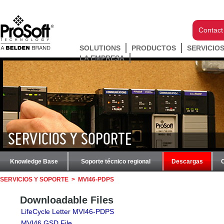
Contact
SOLUTIONS
PRODUCTOS
SERVICIO
LA EMPRESA
SERVICIOS Y SOPORTE
Knowledge Base
Soporte técnico regional
Descargas
SERVICIOS Y SOPORTE
>
MVI46-PDPS
Downloadable Files
LifeCycle Letter MVI46-PDPS
MVI46 GSD File