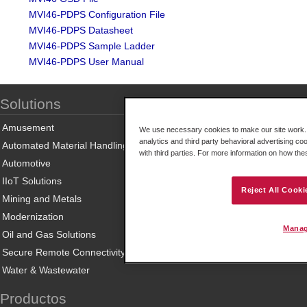
MVI46-PDPS Configuration File
MVI46-PDPS Datasheet
MVI46-PDPS Sample Ladder
MVI46-PDPS User Manual
Solutions
Amusement
We use necessary cookies to make our site work. B
analytics and third party behavioral advertising co
Automated Material Handling
with third parties. For more information on how th
Automotive
IIoT Solutions
Reject All Cooki
Mining and Metals
Modernization
Manag
Oil and Gas Solutions
Secure Remote Connectivity
Water & Wastewater
Productos