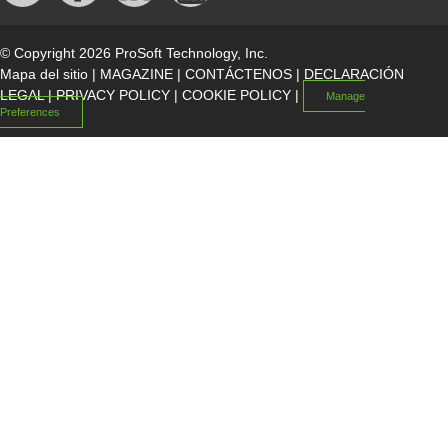
© Copyright 2026 ProSoft Technology, Inc.
Mapa del sitio
|
MAGAZINE
|
CONTÁCTENOS
|
DECLARACIÓN
LEGAL
|
PRIVACY POLICY
|
COOKIE POLICY
|
Manage
Preferences