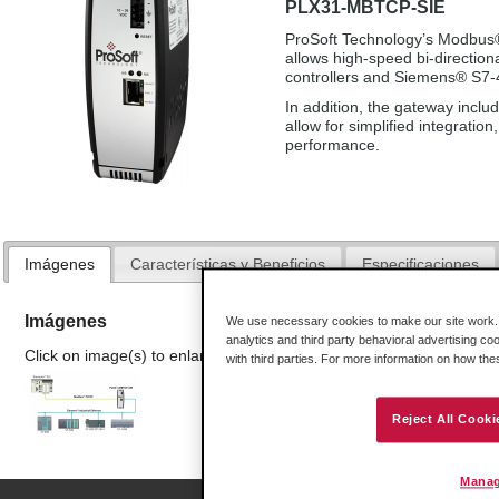
PLX31-MBTCP-SIE
ProSoft Technology’s Modbus®
allows high-speed bi-directio
controllers and Siemens® S7
In addition, the gateway include
allow for simplified integrati
performance.
Imágenes
Características y Beneficios
Especificaciones
Imágenes
We use necessary cookies to make our site work. B
analytics and third party behavioral advertising co
Click on image(s) to enlarge
with third parties. For more information on how th
Reject All Cooki
Manag