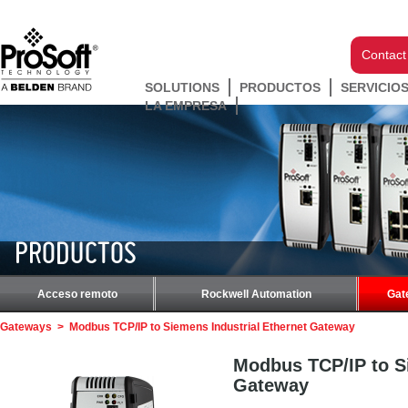
Contact
SOLUTIONS
PRODUCTOS
SERVICIO
LA EMPRESA
PRODUCTOS
Acceso remoto
Rockwell Automation
Gat
Gateways
>
Modbus TCP/IP to Siemens Industrial Ethernet Gateway
Modbus TCP/IP to Si
Gateway