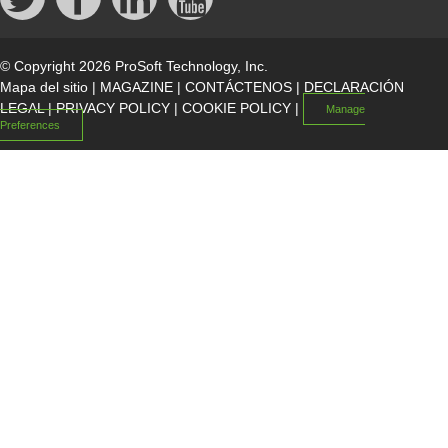
© Copyright 2026 ProSoft Technology, Inc.
Mapa del sitio
|
MAGAZINE
|
CONTÁCTENOS
|
DECLARACIÓN
LEGAL
|
PRIVACY POLICY
|
COOKIE POLICY
|
Manage
Preferences