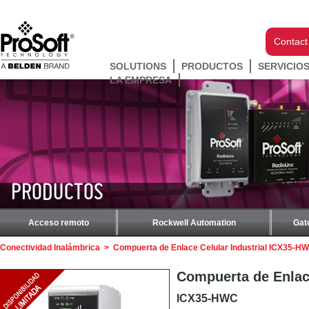
Contact
SOLUTIONS
PRODUCTOS
SERVICIO
LA EMPRESA
PRODUCTOS
Acceso remoto
Rockwell Automation
Gat
Conectividad Inalámbrica
>
Compuerta de Enlace Celular Industrial ICX35-H
Compuerta de Enlace
ICX35-HWC