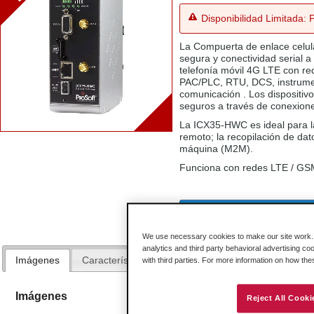
Disponibilidad Limitada: 
La Compuerta de enlace celul
segura y conectividad serial a
telefonía móvil 4G LTE con re
PAC/PLC, RTU, DCS, instrumento
comunicación . Los dispositiv
seguros a través de conexione
La ICX35-HWC es ideal para l
remoto; la recopilación de da
máquina (M2M).
Funciona con redes LTE / GSM 
ProSoft Connect - Acceso remoto
We use necessary cookies to make our site work. B
analytics and third party behavioral advertising co
Imágenes
Características y Beneficios
Especificaciones
with third parties. For more information on how th
Imágenes
Reject All Cooki