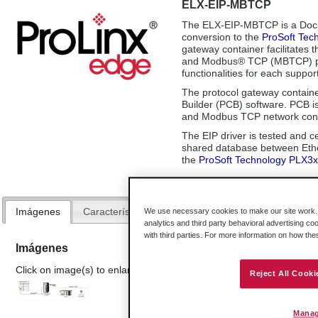
ELX-EIP-MBTCP
The ELX-EIP-MBTCP is a Docke
conversion to the
ProSoft Tec
gateway container facilitates
and Modbus® TCP (MBTCP) pro
functionalities for each suppor
The protocol gateway container
Builder (PCB) software. PCB i
and Modbus TCP network config
The EIP driver is tested and c
shared database between Ethe
the
ProSoft Technology PLX
Imágenes
Características y Beneficios
Especificaciones
We use necessary cookies to make our site work. B
analytics and third party behavioral advertising co
with third parties. For more information on how th
Imágenes
Click on image(s) to enlarge
Reject All Cooki
Manag