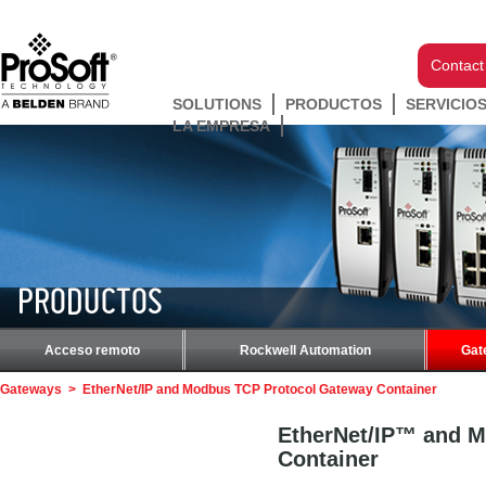
Contact
SOLUTIONS
PRODUCTOS
SERVICIO
LA EMPRESA
PRODUCTOS
Acceso remoto
Rockwell Automation
Gat
Gateways
>
EtherNet/IP and Modbus TCP Protocol Gateway Container
EtherNet/IP™ and 
Container