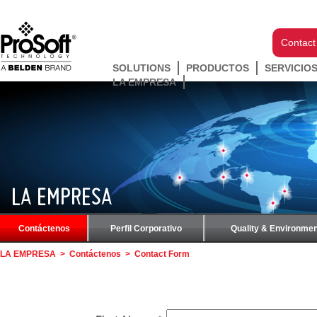
Contact
SOLUTIONS
PRODUCTOS
SERVICIO
LA EMPRESA
LA EMPRESA
Contáctenos
Perfil Corporativo
Quality & Environmen
LA EMPRESA
>
Contáctenos
>
Contact Form